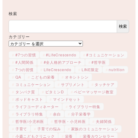
検索
検索
カテゴリー
#7つの習慣
#LifeCrescendo
#コミュニケーション
#人間関係
#全人格的アプローチ
#哲学医
7つの習慣
LifeCrescendo
LINE限定
nutrition
QA
こどもの栄養
オキシトシン
コミュニケーション
サプリメント
タッチケア
タンパク質
ビタミンD
ベビーマッサージ教室
ポッドキャスト
マインドセット
ライフコーディネーター
ライブラリー特集
ライブラリ特集
余白
分子栄養学
哲学医/小児科医
哲学医・小児科医
夫婦関係
子育て
子育ての悩み
家族のコミュニケーション
小森こどもクリニック
栄養
栄養カウンセラー