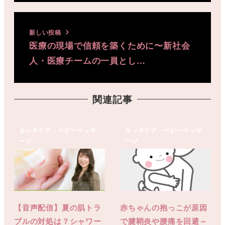
新しい投稿
医療の現場で信頼を築くために〜新社会
人・医療チームの一員とし…
関連記事
タッチケア・ベビーマッサ
タッチケア・ベビーマッサ
ージ
ージ
【音声配信】夏の肌トラ
赤ちゃんの抱っこが原因
ブルの対処は？シャワー
で腱鞘炎や腰痛を回避～