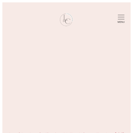
メ
イ
ン
MENU
コ
ン
テ
ン
ツ
へ
移
動