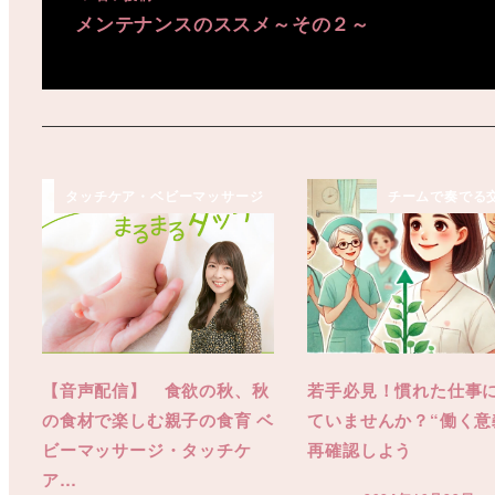
メンテナンスのススメ～その２～
タッチケア・ベビーマッサージ
チームで奏でる
【音声配信】 食欲の秋、秋
若手必見！慣れた仕事
の食材で楽しむ親子の食育 ベ
ていませんか？“働く意
ビーマッサージ・タッチケ
再確認しよう
ア…