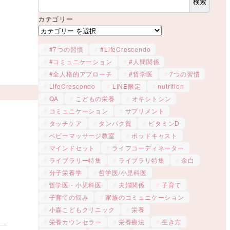
検索
カテゴリー
#7つの習慣
#LifeCrescendo
#コミュニケーション
#人間関係
#全人格的アプローチ
#哲学医
7つの習慣
LifeCrescendo
LINE限定
nutrition
QA
こどもの栄養
オキシトシン
コミュニケーション
サプリメント
タッチケア
タンパク質
ビタミンD
ベビーマッサージ教室
ポッドキャスト
マインドセット
ライフコーディネーター
ライブラリー特集
ライブラリ特集
余白
分子栄養学
哲学医/小児科医
哲学医・小児科医
夫婦関係
子育て
子育ての悩み
家族のコミュニケーション
小森こどもクリニック
栄養
栄養カウンセラー
栄養療法
生き方