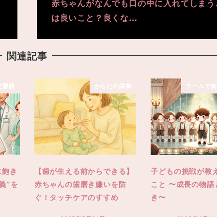
赤ちゃんがなんでも口の中に入れてしまう
は良いこと？良くな…
関連記事
交響曲
からだの栄養
チームで奏
に飽き
【歯が生える前からできる】
子どもの挑戦が教
義”を
赤ちゃんの歯磨き嫌いを防
こと 〜成長の物語
ぐ！タッチケアのすすめ
き〜