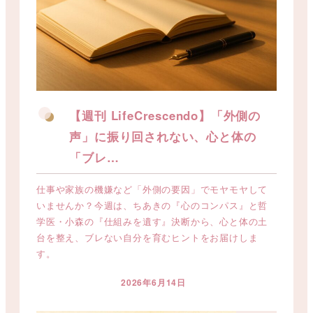
【週刊 LifeCrescendo】「外側の
声」に振り回されない、心と体の
「ブレ…
仕事や家族の機嫌など「外側の要因」でモヤモヤして
いませんか？今週は、ちあきの『心のコンパス』と哲
学医・小森の『仕組みを遺す』決断から、心と体の土
台を整え、ブレない自分を育むヒントをお届けしま
す。
2026年6月14日
投稿日