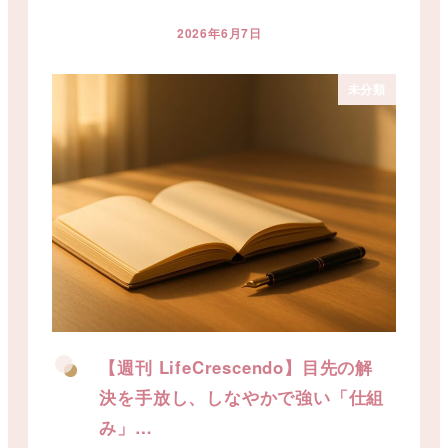
2026年6月7日
投稿日
未分類
【週刊 LifeCrescendo】目先の解
決を手放し、しなやかで強い「仕組
み」…