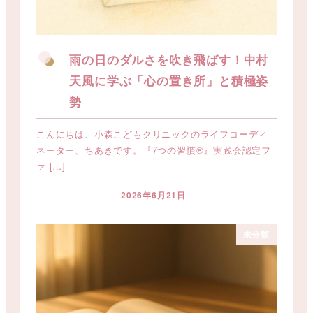
雨の日のダルさを吹き飛ばす！中村
天風に学ぶ「心の置き所」と積極姿
勢
こんにちは、小森こどもクリニックのライフコーディ
ネーター、ちあきです。『7つの習慣®』実践会認定フ
ァ […]
2026年6月21日
投稿日
未分類