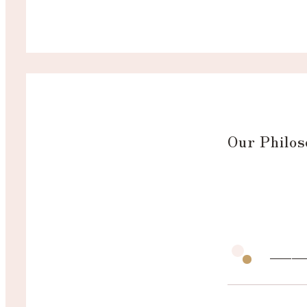
Our Philo
—