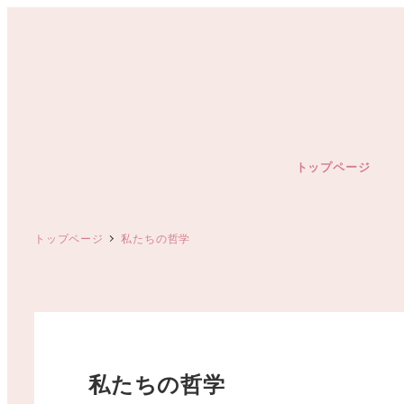
メ
イ
ン
コ
ン
テ
ン
トップページ
ツ
へ
移
トップページ
私たちの哲学
動
私たちの哲学