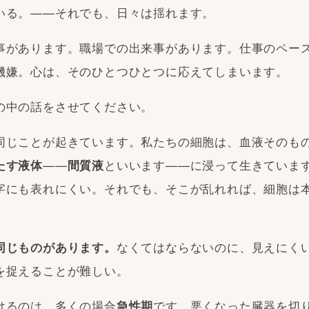
いる。——それでも、日々は揺れます。
事があります。職場での出来事があります。仕事のペー
機嫌。心は、そのひとつひとつに応えてしまいます。
の中の話をさせてください。
同じことが起きています。私たちの細胞は、血液そのも
——
といいます——に浸って生きていま
たす液体
間質液
字にも表れにくい。それでも、そこが乱れれば、細胞は
なくてはならないのに、見えにく
同じものがあります。
を捉えることが難しい。
けるのは、多くの場合
です。悪くなった臓器を切
急性期