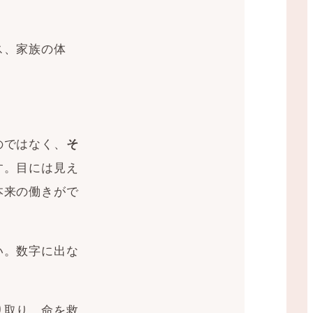
ス、家族の体
のではなく、
そ
す。目には見え
本来の働きがで
い。数字に出な
り取り、命を救