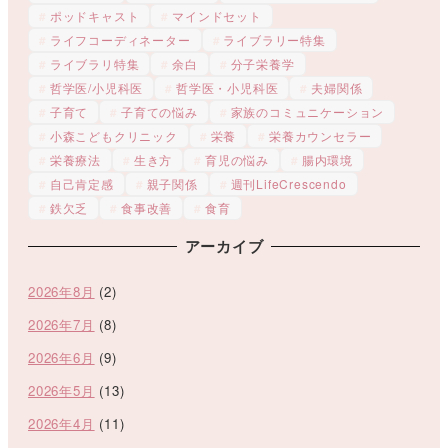
ポッドキャスト
マインドセット
ライフコーディネーター
ライブラリー特集
ライブラリ特集
余白
分子栄養学
哲学医/小児科医
哲学医・小児科医
夫婦関係
子育て
子育ての悩み
家族のコミュニケーション
小森こどもクリニック
栄養
栄養カウンセラー
栄養療法
生き方
育児の悩み
腸内環境
自己肯定感
親子関係
週刊LifeCrescendo
鉄欠乏
食事改善
食育
アーカイブ
2026年8月
(2)
2026年7月
(8)
2026年6月
(9)
2026年5月
(13)
2026年4月
(11)