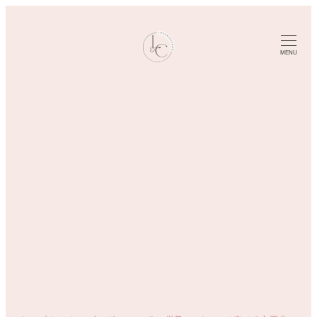
メ
イ
ン
MENU
コ
ン
テ
ン
ツ
へ
移
動