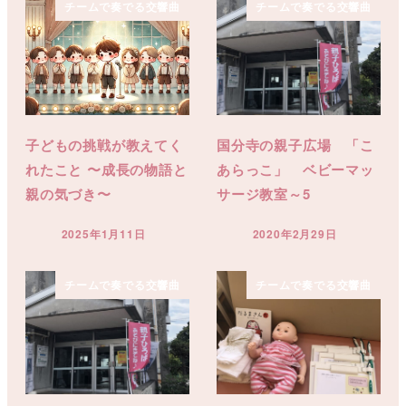
チームで奏でる交響曲
チームで奏でる交響曲
子どもの挑戦が教えてく
国分寺の親子広場 「こ
れたこと 〜成長の物語と
あらっこ」 ベビーマッ
親の気づき〜
サージ教室～5
2025年1月11日
2020年2月29日
投稿日
投稿日
チームで奏でる交響曲
チームで奏でる交響曲