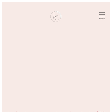
メ
イ
ン
MENU
コ
ン
テ
ン
ツ
へ
移
動