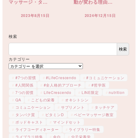
マッサージ・タ…
動が変わる理由…
2023年8月15日
2024年12月15日
投稿日
投稿日
検索
検索
カテゴリー
#7つの習慣
#LifeCrescendo
#コミュニケーション
#人間関係
#全人格的アプローチ
#哲学医
7つの習慣
LifeCrescendo
LINE限定
nutrition
QA
こどもの栄養
オキシトシン
コミュニケーション
サプリメント
タッチケア
タンパク質
ビタミンD
ベビーマッサージ教室
ポッドキャスト
マインドセット
ライフコーディネーター
ライブラリー特集
ライブラリ特集
余白
分子栄養学