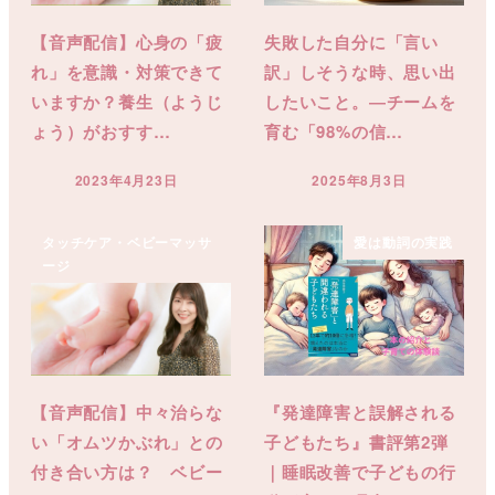
【音声配信】心身の「疲
失敗した自分に「言い
れ」を意識・対策できて
訳」しそうな時、思い出
いますか？養生（ようじ
したいこと。―チームを
ょう）がおすす…
育む「98%の信…
2023年4月23日
2025年8月3日
投稿日
投稿日
タッチケア・ベビーマッサ
愛は動詞の実践
ージ
【音声配信】中々治らな
『発達障害と誤解される
い「オムツかぶれ」との
子どもたち』書評第2弾
付き合い方は？ ベビー
｜睡眠改善で子どもの行