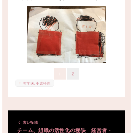
1
2
哲学医/小児科医
古い投稿
チーム、組織の活性化の秘訣 経営者・