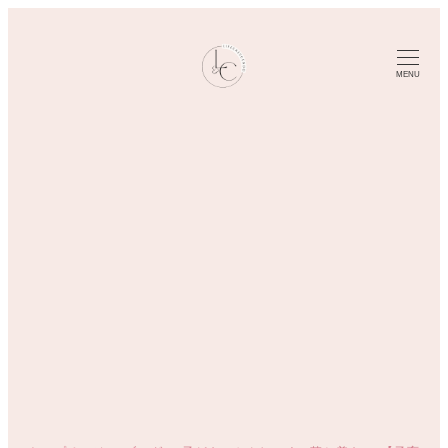
メ
イ
ン
MENU
コ
ン
テ
ン
ツ
へ
移
動