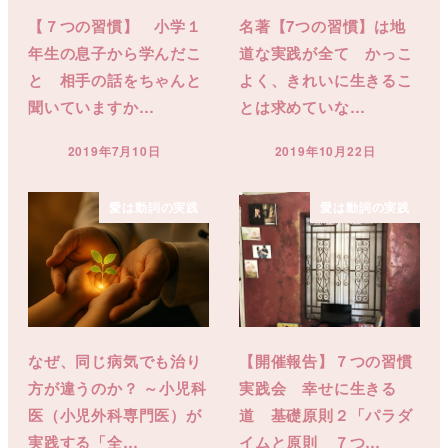
【７つの習慣】 小学１
名著【7つの習慣】は地
年生の息子から学んだこ
道な実践が全て かっこ
と 相手の話をちゃんと
よく、きれいに生きるこ
聞いていますか…
とは求めていな…
2019年7月10日
2019年10月22日
投稿日
投稿日
愛は動詞の実践
愛は動詞の実践
なぜ、同じ病気でも治り
【開催報告】７つの習慣
方が違うのか？ ～小児科
実践会 幸せに生きる
医（小児外科専門医）が
道 基礎原則２「パラダ
実践する「全…
イムと原則 ７つ…