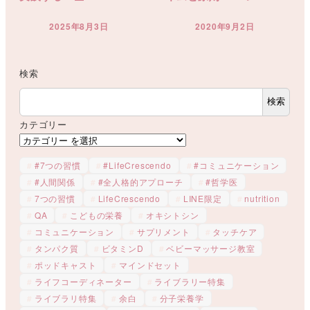
2025年8月3日
2020年9月2日
投稿日
投稿日
検索
検索
カテゴリー
#7つの習慣
#LifeCrescendo
#コミュニケーション
#人間関係
#全人格的アプローチ
#哲学医
7つの習慣
LifeCrescendo
LINE限定
nutrition
QA
こどもの栄養
オキシトシン
コミュニケーション
サプリメント
タッチケア
タンパク質
ビタミンD
ベビーマッサージ教室
ポッドキャスト
マインドセット
ライフコーディネーター
ライブラリー特集
ライブラリ特集
余白
分子栄養学