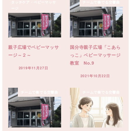
タッチケア・ベビーマッサ
チームで奏でる交響曲
ージ
親子広場でベビーマッサ
国分寺親子広場「こあら
ージ～２～
っこ」ベビーマッサージ
教室 No.9
2019年11月27日
投稿日
2021年10月22日
投稿日
チームで奏でる交響曲
チームで奏でる交響曲