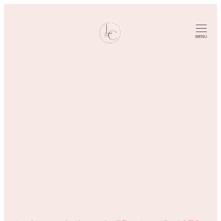
メ
イ
ン
MENU
コ
ン
テ
ン
ツ
へ
移
動