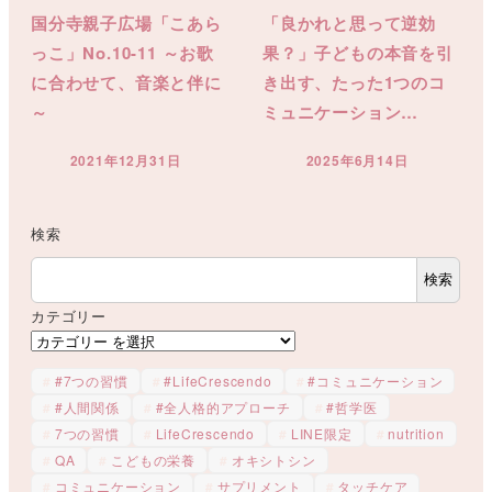
国分寺親子広場「こあら
「良かれと思って逆効
っこ」No.10-11 ～お歌
果？」子どもの本音を引
に合わせて、音楽と伴に
き出す、たった1つのコ
～
ミュニケーション…
2021年12月31日
2025年6月14日
投稿日
投稿日
検索
検索
カテゴリー
#7つの習慣
#LifeCrescendo
#コミュニケーション
#人間関係
#全人格的アプローチ
#哲学医
7つの習慣
LifeCrescendo
LINE限定
nutrition
QA
こどもの栄養
オキシトシン
コミュニケーション
サプリメント
タッチケア