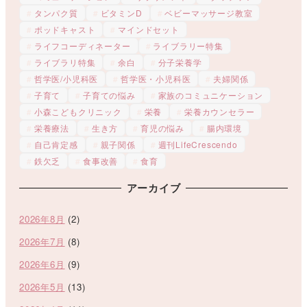
タンパク質
ビタミンD
ベビーマッサージ教室
ポッドキャスト
マインドセット
ライフコーディネーター
ライブラリー特集
ライブラリ特集
余白
分子栄養学
哲学医/小児科医
哲学医・小児科医
夫婦関係
子育て
子育ての悩み
家族のコミュニケーション
小森こどもクリニック
栄養
栄養カウンセラー
栄養療法
生き方
育児の悩み
腸内環境
自己肯定感
親子関係
週刊LifeCrescendo
鉄欠乏
食事改善
食育
アーカイブ
2026年8月
(2)
2026年7月
(8)
2026年6月
(9)
2026年5月
(13)