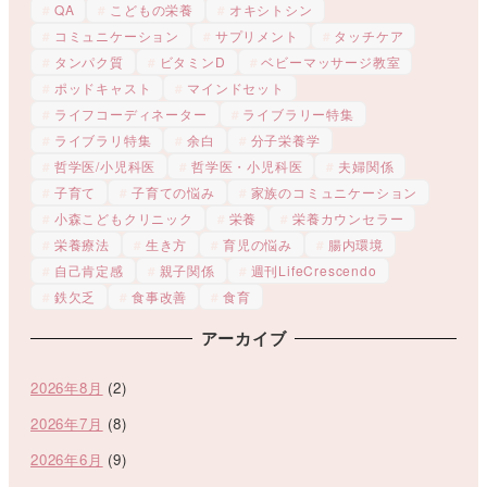
QA
こどもの栄養
オキシトシン
コミュニケーション
サプリメント
タッチケア
タンパク質
ビタミンD
ベビーマッサージ教室
ポッドキャスト
マインドセット
ライフコーディネーター
ライブラリー特集
ライブラリ特集
余白
分子栄養学
哲学医/小児科医
哲学医・小児科医
夫婦関係
子育て
子育ての悩み
家族のコミュニケーション
小森こどもクリニック
栄養
栄養カウンセラー
栄養療法
生き方
育児の悩み
腸内環境
自己肯定感
親子関係
週刊LifeCrescendo
鉄欠乏
食事改善
食育
アーカイブ
2026年8月
(2)
2026年7月
(8)
2026年6月
(9)