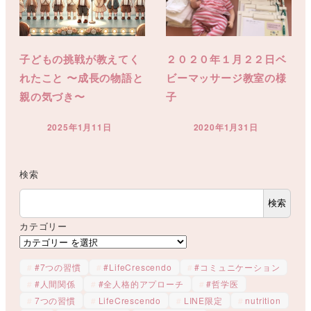
子どもの挑戦が教えてく
２０２０年１月２２日ベ
れたこと 〜成長の物語と
ビーマッサージ教室の様
親の気づき〜
子
2025年1月11日
2020年1月31日
投稿日
投稿日
検索
検索
カテゴリー
#7つの習慣
#LifeCrescendo
#コミュニケーション
#人間関係
#全人格的アプローチ
#哲学医
7つの習慣
LifeCrescendo
LINE限定
nutrition