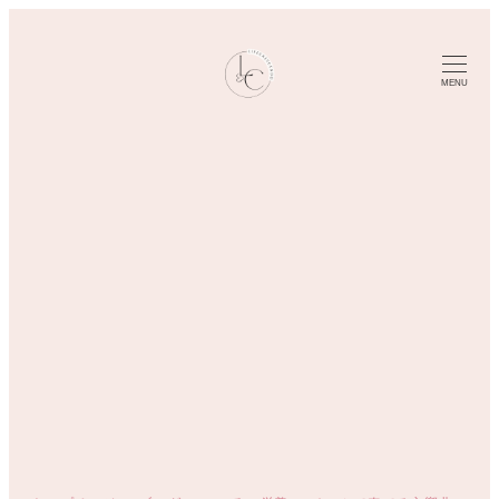
メ
イ
ン
MENU
コ
ン
テ
ン
ツ
へ
移
動