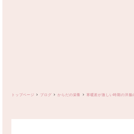
トップページ
ブログ
からだの栄養
寒暖差が激しい時期の洋服