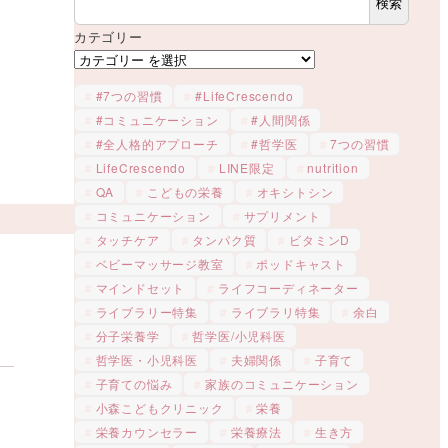
検索
カテゴリー
#7つの習慣
#LifeCrescendo
#コミュニケーション
#人間関係
#全人格的アプローチ
#哲学医
7つの習慣
LifeCrescendo
LINE限定
nutrition
QA
こどもの栄養
オキシトシン
コミュニケーション
サプリメント
タッチケア
タンパク質
ビタミンD
ベビーマッサージ教室
ポッドキャスト
マインドセット
ライフコーディネーター
ライブラリー特集
ライブラリ特集
余白
分子栄養学
哲学医/小児科医
哲学医・小児科医
夫婦関係
子育て
子育ての悩み
家族のコミュニケーション
小森こどもクリニック
栄養
栄養カウンセラー
栄養療法
生き方