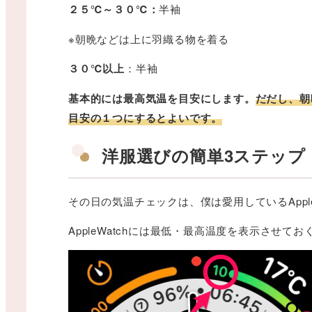
２５℃～３０℃：
半袖
※朝晩などは上に羽織る物を着る
３０℃以上
：半袖
基本的には最高気温を目安にします。
だだし、朝
目安の１つにするとよいです。
洋服選びの簡単3ステップ
その日の気温チェックは、僕は愛用しているAppl
AppleWatchには最低・最高温度を表示させ