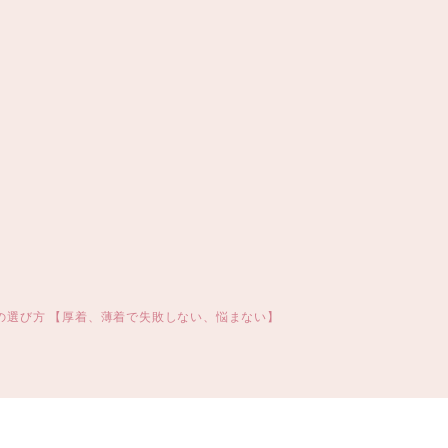
の選び方 【厚着、薄着で失敗しない、悩まない】