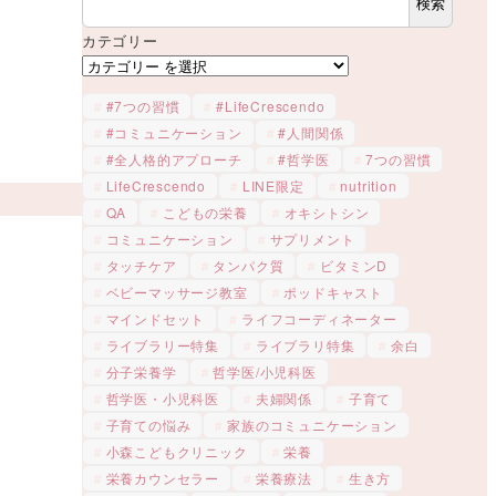
検索
カテゴリー
#7つの習慣
#LifeCrescendo
#コミュニケーション
#人間関係
#全人格的アプローチ
#哲学医
7つの習慣
LifeCrescendo
LINE限定
nutrition
QA
こどもの栄養
オキシトシン
コミュニケーション
サプリメント
タッチケア
タンパク質
ビタミンD
ベビーマッサージ教室
ポッドキャスト
マインドセット
ライフコーディネーター
ライブラリー特集
ライブラリ特集
余白
分子栄養学
哲学医/小児科医
哲学医・小児科医
夫婦関係
子育て
子育ての悩み
家族のコミュニケーション
小森こどもクリニック
栄養
栄養カウンセラー
栄養療法
生き方