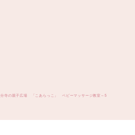
国分寺の親子広場 「こあらっこ」 ベビーマッサージ教室～5