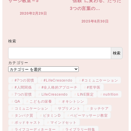
サージ教室～5
“信頼”に変わる、たった
3つの言葉の…
2020年2月29日
投稿日
2025年8月30日
投稿日
検索
検索
カテゴリー
#7つの習慣
#LifeCrescendo
#コミュニケーション
#人間関係
#全人格的アプローチ
#哲学医
7つの習慣
LifeCrescendo
LINE限定
nutrition
QA
こどもの栄養
オキシトシン
コミュニケーション
サプリメント
タッチケア
タンパク質
ビタミンD
ベビーマッサージ教室
ポッドキャスト
マインドセット
ライフコーディネーター
ライブラリー特集