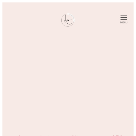
メ
イ
ン
MENU
コ
ン
テ
ン
ツ
へ
移
動