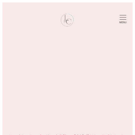
メ
イ
ン
MENU
コ
ン
テ
ン
ツ
へ
移
動