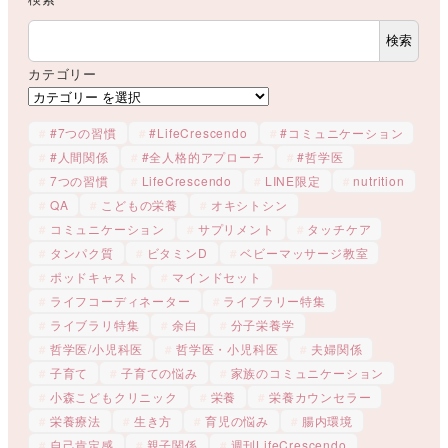
検索
カテゴリー
#7つの習慣
#LifeCrescendo
#コミュニケーション
#人間関係
#全人格的アプローチ
#哲学医
7つの習慣
LifeCrescendo
LINE限定
nutrition
QA
こどもの栄養
オキシトシン
コミュニケーション
サプリメント
タッチケア
タンパク質
ビタミンD
ベビーマッサージ教室
ポッドキャスト
マインドセット
ライフコーディネーター
ライブラリー特集
ライブラリ特集
余白
分子栄養学
哲学医/小児科医
哲学医・小児科医
夫婦関係
子育て
子育ての悩み
家族のコミュニケーション
小森こどもクリニック
栄養
栄養カウンセラー
栄養療法
生き方
育児の悩み
腸内環境
自己肯定感
親子関係
週刊LifeCrescendo