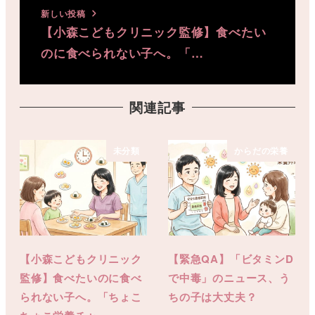
新しい投稿
【小森こどもクリニック監修】食べたい
のに食べられない子へ。「…
関連記事
未分類
からだの栄養
【小森こどもクリニック
【緊急QA】「ビタミンD
監修】食べたいのに食べ
で中毒」のニュース、う
られない子へ。「ちょこ
ちの子は大丈夫？