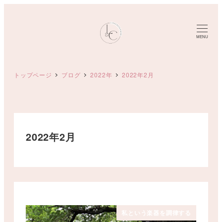
メ
イ
ン
MENU
コ
ン
トップページ
ブログ
2022年
2022年2月
テ
ン
ツ
へ
移
2022年2月
動
私という楽器を調律する