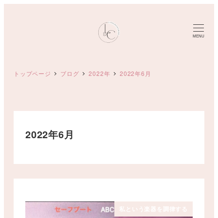
メ
イ
ン
MENU
コ
ン
トップページ
ブログ
2022年
2022年6月
テ
ン
ツ
へ
移
2022年6月
動
私という楽器を調律する