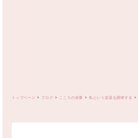
トップページ
ブログ
こころの栄養
私という楽器を調律する