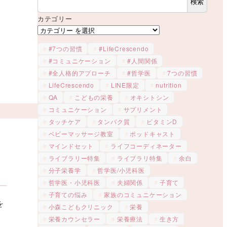
検索
リ
カテゴリー
#7つの習慣
#LifeCrescendo
#コミュニケーション
#人間関係
#全人格的アプローチ
#哲学医
7つの習慣
LifeCrescendo
LINE限定
nutrition
QA
こどもの栄養
オキシトシン
コミュニケーション
サプリメント
タッチケア
タンパク質
ビタミンD
ベビーマッサージ教室
ポッドキャスト
マインドセット
ライフコーディネーター
ライブラリー特集
ライブラリ特集
余白
分子栄養学
哲学医/小児科医
哲学医・小児科医
夫婦関係
子育て
子育ての悩み
家族のコミュニケーション
を
小森こどもクリニック
栄養
栄養カウンセラー
栄養療法
生き方