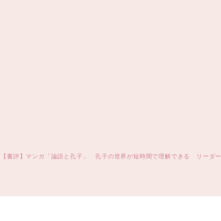
【書評】マンガ「論語と孔子」 孔子の世界が短時間で理解できる リーダ