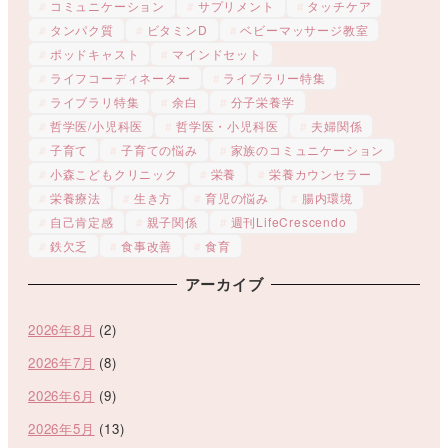
コミュニケーション
サプリメント
タッチケア
タンパク質
ビタミンD
ベビーマッサージ教室
ポッドキャスト
マインドセット
ライフコーディネーター
ライブラリー特集
ライブラリ特集
余白
分子栄養学
哲学医/小児科医
哲学医・小児科医
夫婦関係
子育て
子育ての悩み
家族のコミュニケーション
小森こどもクリニック
栄養
栄養カウンセラー
栄養療法
生き方
育児の悩み
腸内環境
自己肯定感
親子関係
週刊LifeCrescendo
鉄欠乏
食事改善
食育
アーカイブ
2026年8月
(2)
2026年7月
(8)
2026年6月
(9)
2026年5月
(13)