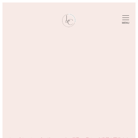
メ
イ
ン
MENU
コ
ン
テ
ン
ツ
へ
移
動