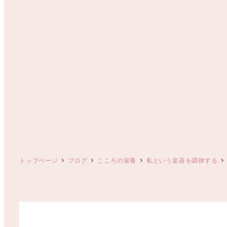
トップページ
ブログ
こころの栄養
私という楽器を調律する