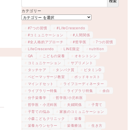
検索
カテゴリー
#7つの習慣
#LifeCrescendo
#コミュニケーション
#人間関係
#全人格的アプローチ
#哲学医
7つの習慣
LifeCrescendo
LINE限定
nutrition
QA
こどもの栄養
オキシトシン
コミュニケーション
サプリメント
タッチケア
タンパク質
ビタミンD
ベビーマッサージ教室
ポッドキャスト
マインドセット
ライフコーディネーター
ライブラリー特集
ライブラリ特集
余白
分子栄養学
哲学医/小児科医
哲学医・小児科医
夫婦関係
子育て
子育ての悩み
家族のコミュニケーション
小森こどもクリニック
栄養
栄養カウンセラー
栄養療法
生き方