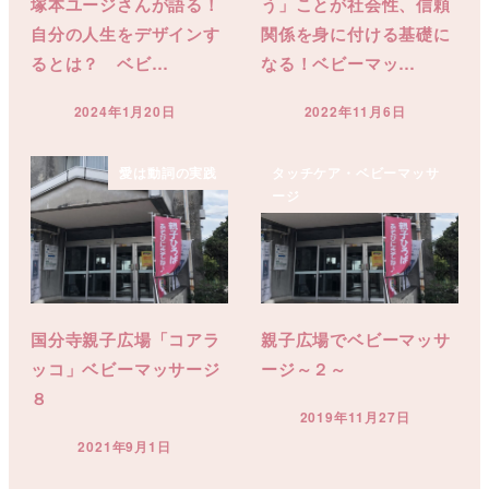
塚本ユージさんが語る！
う」ことが社会性、信頼
自分の人生をデザインす
関係を身に付ける基礎に
るとは？ ベビ…
なる！ベビーマッ…
2024年1月20日
2022年11月6日
投稿日
投稿日
愛は動詞の実践
タッチケア・ベビーマッサ
ージ
国分寺親子広場「コアラ
親子広場でベビーマッサ
ッコ」ベビーマッサージ
ージ～２～
８
2019年11月27日
投稿日
2021年9月1日
投稿日