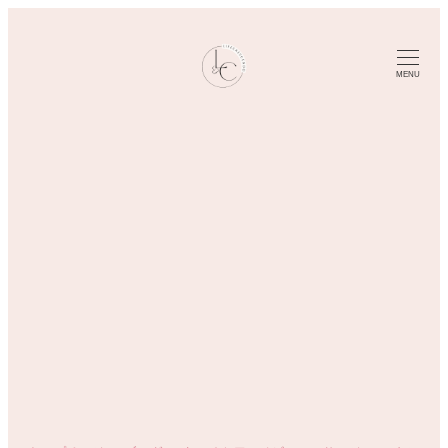
メ
イ
ン
MENU
コ
ン
テ
ン
ツ
へ
移
動