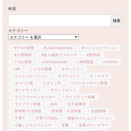
検索
検索
カテゴリー
#7つの習慣
#LifeCrescendo
#コミュニケーション
#人間関係
#全人格的アプローチ
#哲学医
7つの習慣
LifeCrescendo
LINE限定
nutrition
QA
こどもの栄養
オキシトシン
コミュニケーション
サプリメント
タッチケア
タンパク質
ビタミンD
ベビーマッサージ教室
ポッドキャスト
マインドセット
ライフコーディネーター
ライブラリー特集
ライブラリ特集
余白
分子栄養学
哲学医/小児科医
哲学医・小児科医
夫婦関係
子育て
子育ての悩み
家族のコミュニケーション
小森こどもクリニック
栄養
栄養カウンセラー