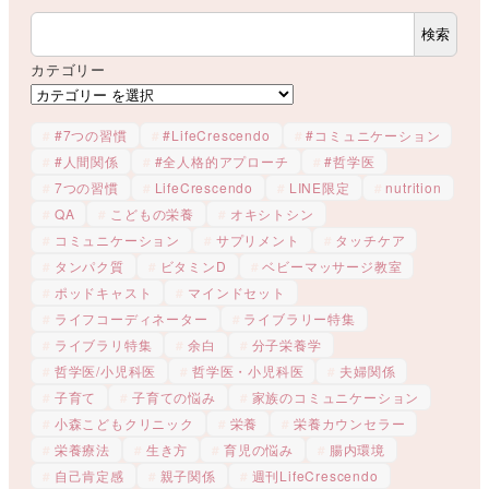
検索
カテゴリー
#7つの習慣
#LifeCrescendo
#コミュニケーション
#人間関係
#全人格的アプローチ
#哲学医
7つの習慣
LifeCrescendo
LINE限定
nutrition
QA
こどもの栄養
オキシトシン
コミュニケーション
サプリメント
タッチケア
タンパク質
ビタミンD
ベビーマッサージ教室
ポッドキャスト
マインドセット
ライフコーディネーター
ライブラリー特集
ライブラリ特集
余白
分子栄養学
哲学医/小児科医
哲学医・小児科医
夫婦関係
子育て
子育ての悩み
家族のコミュニケーション
小森こどもクリニック
栄養
栄養カウンセラー
栄養療法
生き方
育児の悩み
腸内環境
自己肯定感
親子関係
週刊LifeCrescendo