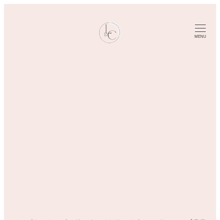
メ
イ
ン
MENU
コ
ン
テ
ン
ツ
へ
移
動