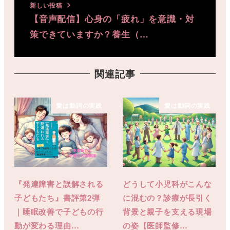
新しい投稿
【音声配信】心身の「疲れ」を意識・対
策できていますか？養生（…
関連記事
愛は動詞の実践
愛は動詞の実践
『発達障害と誤解される
どうして小児科がこんな
子どもたち』書評第2弾
に混むの？診療が長引く
｜睡眠改善で子どもの行
背景と親子を支える現場
動が変わる理由…
の姿【医師監修…