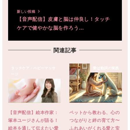
新しい投稿
【音声配信】皮膚と脳は仲良し！タッチ
ケアで健やかな脳を作ろう…
関連記事
タッチケア・ベビーマッサ
愛は動詞の実践
ージ
【音声配信】絵本作家：
ペットから教わる、心の
塚本ユージさんが語る！
つながりと絆の育て方〜
絵本を通して伝えたい愛
ふれあいがくれる愛と安