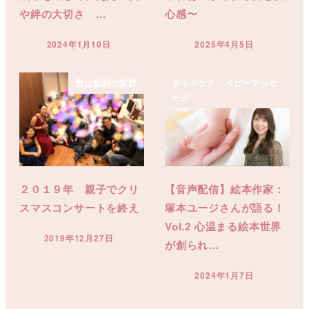
や絆の大切さ …
心感〜
2024年1月10日
2025年4月5日
投稿日
投稿日
愛は動詞の実践
タッチケア・ベビーマッサ
ージ
２０１９年 親子でクリ
【音声配信】絵本作家：
スマスコンサートを終え
塚本ユージさんが語る！
Vol.2 心温まる絵本世界
2019年12月27日
が創られ…
投稿日
2024年1月7日
投稿日