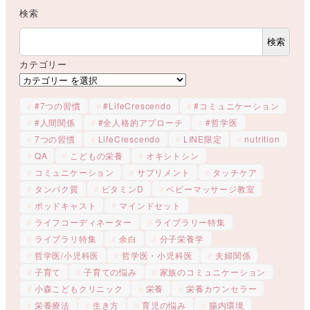
検索
検索
カテゴリー
#7つの習慣
#LifeCrescendo
#コミュニケーション
#人間関係
#全人格的アプローチ
#哲学医
7つの習慣
LifeCrescendo
LINE限定
nutrition
QA
こどもの栄養
オキシトシン
コミュニケーション
サプリメント
タッチケア
タンパク質
ビタミンD
ベビーマッサージ教室
ポッドキャスト
マインドセット
ライフコーディネーター
ライブラリー特集
ライブラリ特集
余白
分子栄養学
哲学医/小児科医
哲学医・小児科医
夫婦関係
子育て
子育ての悩み
家族のコミュニケーション
小森こどもクリニック
栄養
栄養カウンセラー
栄養療法
生き方
育児の悩み
腸内環境