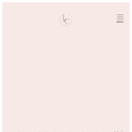
メ
イ
ン
MENU
コ
ン
テ
ン
ツ
へ
移
動