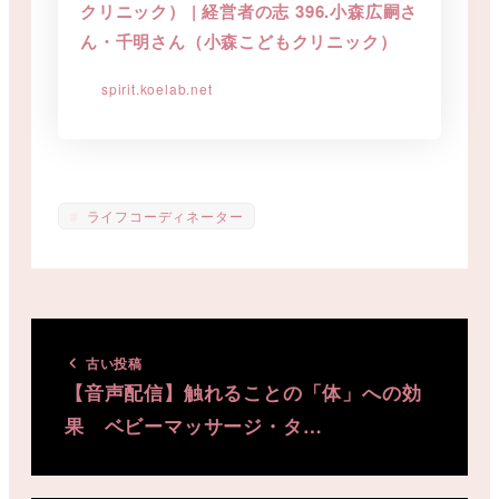
クリニック） | 経営者の志 396.小森広嗣さ
ん・千明さん（小森こどもクリニック）
spirit.koelab.net
ライフコーディネーター
古い投稿
【音声配信】触れることの「体」への効
果 ベビーマッサージ・タ…