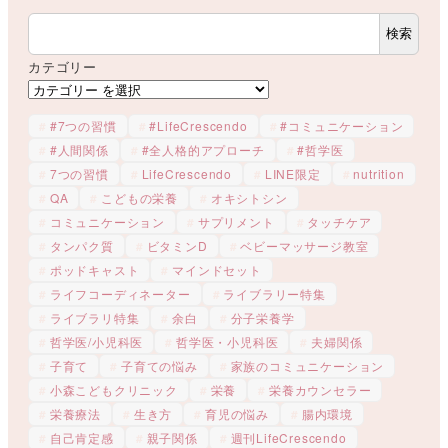
検索
カテゴリー
#7つの習慣
#LifeCrescendo
#コミュニケーション
#人間関係
#全人格的アプローチ
#哲学医
7つの習慣
LifeCrescendo
LINE限定
nutrition
QA
こどもの栄養
オキシトシン
コミュニケーション
サプリメント
タッチケア
タンパク質
ビタミンD
ベビーマッサージ教室
ポッドキャスト
マインドセット
ライフコーディネーター
ライブラリー特集
ライブラリ特集
余白
分子栄養学
哲学医/小児科医
哲学医・小児科医
夫婦関係
子育て
子育ての悩み
家族のコミュニケーション
小森こどもクリニック
栄養
栄養カウンセラー
栄養療法
生き方
育児の悩み
腸内環境
自己肯定感
親子関係
週刊LifeCrescendo