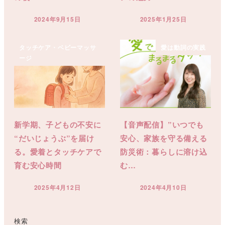
2024年9月15日
2025年1月25日
投稿日
投稿日
タッチケア・ベビーマッサ
愛は動詞の実践
ージ
新学期、子どもの不安に
【音声配信】”いつでも
“だいじょうぶ”を届け
安心、家族を守る備える
る。愛着とタッチケアで
防災術：暮らしに溶け込
育む安心時間
む…
2025年4月12日
2024年4月10日
投稿日
投稿日
検索