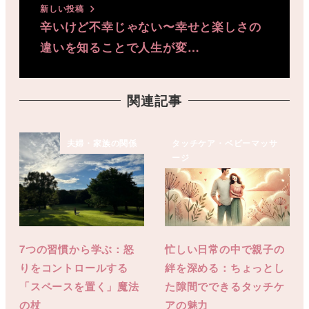
新しい投稿
辛いけど不幸じゃない〜幸せと楽しさの
違いを知ることで人生が変…
関連記事
夫婦・家族の関係
タッチケア・ベビーマッサ
ージ
7つの習慣から学ぶ：怒
忙しい日常の中で親子の
りをコントロールする
絆を深める：ちょっとし
「スペースを置く」魔法
た隙間でできるタッチケ
の杖
アの魅力