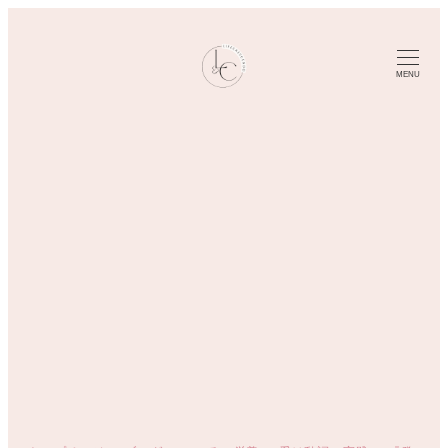
メ
イ
ン
MENU
コ
ン
テ
ン
ツ
へ
移
動