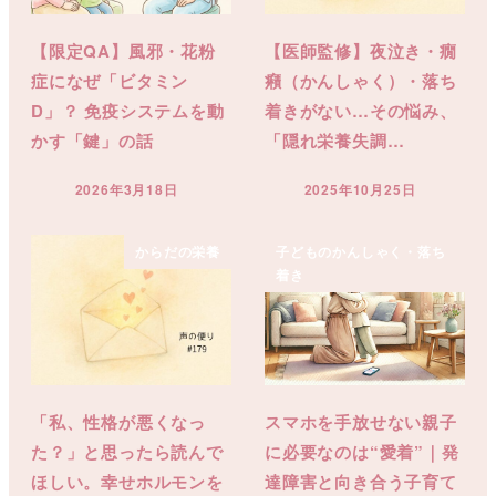
【限定QA】風邪・花粉
【医師監修】夜泣き・癇
症になぜ「ビタミン
癪（かんしゃく）・落ち
D」？ 免疫システムを動
着きがない…その悩み、
かす「鍵」の話
「隠れ栄養失調…
2026年3月18日
2025年10月25日
投稿日
投稿日
からだの栄養
子どものかんしゃく・落ち
着き
「私、性格が悪くなっ
スマホを手放せない親子
た？」と思ったら読んで
に必要なのは“愛着”｜発
ほしい。幸せホルモンを
達障害と向き合う子育て