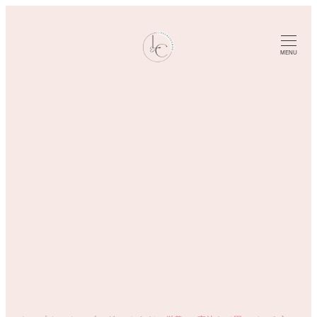
メ
イ
ン
MENU
コ
ン
テ
ン
ツ
へ
移
動