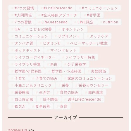
#7つの習慣
#LifeCrescendo
#コミュニケーション
#人間関係
#全人格的アプローチ
#哲学医
7つの習慣
LifeCrescendo
LINE限定
nutrition
QA
こどもの栄養
オキシトシン
コミュニケーション
サプリメント
タッチケア
タンパク質
ビタミンD
ベビーマッサージ教室
ポッドキャスト
マインドセット
ライフコーディネーター
ライブラリー特集
ライブラリ特集
余白
分子栄養学
哲学医/小児科医
哲学医・小児科医
夫婦関係
子育て
子育ての悩み
家族のコミュニケーション
小森こどもクリニック
栄養
栄養カウンセラー
栄養療法
生き方
育児の悩み
腸内環境
自己肯定感
親子関係
週刊LifeCrescendo
鉄欠乏
食事改善
食育
アーカイブ
2026年8月
(2)