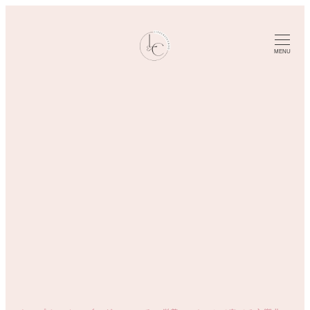
メ
イ
ン
MENU
コ
ン
テ
ン
ツ
へ
移
動