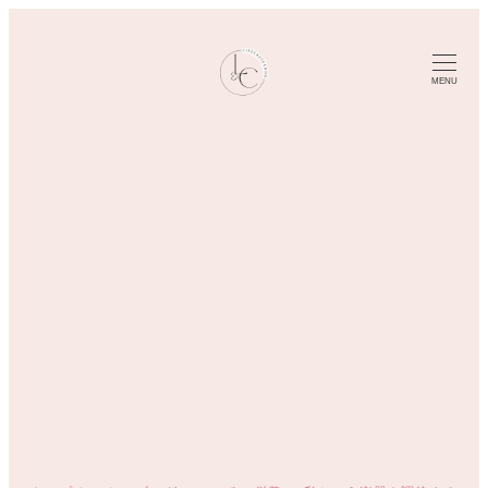
メ
イ
ン
MENU
コ
ン
テ
ン
ツ
へ
移
動