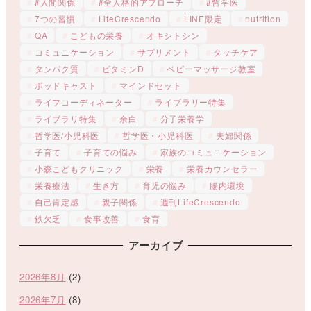
#人間関係
#全人格的アプローチ
#哲学医
7つの習慣
LifeCrescendo
LINE限定
nutrition
QA
こどもの栄養
オキシトシン
コミュニケーション
サプリメント
タッチケア
タンパク質
ビタミンD
ベビーマッサージ教室
ポッドキャスト
マインドセット
ライフコーディネーター
ライブラリー特集
ライブラリ特集
余白
分子栄養学
哲学医/小児科医
哲学医・小児科医
夫婦関係
子育て
子育ての悩み
家族のコミュニケーション
小森こどもクリニック
栄養
栄養カウンセラー
栄養療法
生き方
育児の悩み
腸内環境
自己肯定感
親子関係
週刊LifeCrescendo
鉄欠乏
食事改善
食育
アーカイブ
2026年8月
(2)
2026年7月
(8)