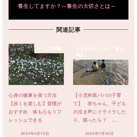
養生してますか？～養生の大切さとは～
関連記事
からだの栄養
子どものかんしゃく・落ち
着き
心身の健康を保つ方法
【小児科医パパの子育
【歩くを楽しむ】習慣が
て】 赤ちゃん、子ども
おすすめ 体も心もリフ
の泣き声にイライラした
レッシュできる
り、困ったら？ …
2020年4月15日
2020年7月30日
投稿日
投稿日