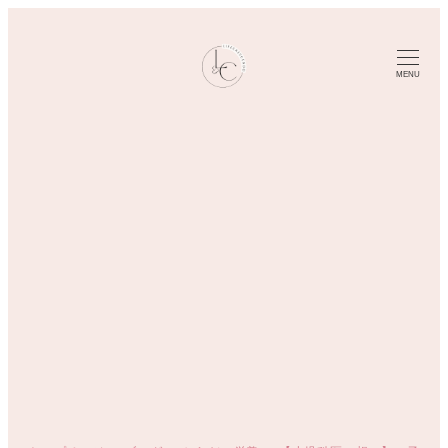
メ
イ
ン
MENU
コ
ン
テ
ン
ツ
へ
移
動