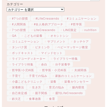
カテゴリー
#7つの習慣
#LifeCrescendo
#コミュニケーション
#人間関係
#全人格的アプローチ
#哲学医
7つの習慣
LifeCrescendo
LINE限定
nutrition
QA
こどもの栄養
オキシトシン
コミュニケーション
サプリメント
タッチケア
タンパク質
ビタミンD
ベビーマッサージ教室
ポッドキャスト
マインドセット
ライフコーディネーター
ライブラリー特集
ライブラリ特集
余白
分子栄養学
哲学医/小児科医
哲学医・小児科医
夫婦関係
子育て
子育ての悩み
家族のコミュニケーション
小森こどもクリニック
栄養
栄養カウンセラー
栄養療法
生き方
育児の悩み
腸内環境
自己肯定感
親子関係
週刊LifeCrescendo
鉄欠乏
食事改善
食育