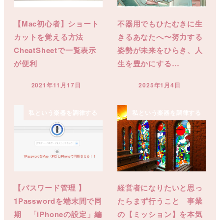
【Mac初心者】ショート
不器用でもひたむきに生
カットを覚える方法
きるあなたへ〜努力する
CheatSheetで一覧表示
姿勢が未来をひらき、人
が便利
生を豊かにする…
2021年11月17日
2025年1月4日
投稿日
投稿日
私という楽器を調律する
私という楽器を調律する
【パスワード管理 】
経営者になりたいと思っ
1Passwordを端末間で同
たらまず行うこと 事業
期 「iPhoneの設定」編
の【ミッション】を本気