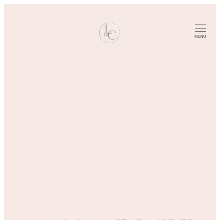
メ
イ
ン
MENU
コ
ン
テ
ン
ツ
へ
移
動