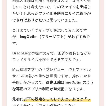
画像の圧縮は頻用する操作なので、なるべく難
しいことは考えないで、
このファイルを圧縮し
たい！と思ったファイルを瞬時にサイズ縮小が
できればありがたい
と思っていました。
これまでいくつかアプリを試してみたのです
が、
ImgOptim（フリーソフト）がおすすめ
で
す。
Drag&Dropの操作のみで、画質を維持しながら
ファイルサイズを縮小できるアプリです。
Mac標準アプリの「プレビュー」でもファイル
サイズの縮小の操作は可能ですが、操作にやや
手間がかかるので、
画像圧縮はImgOptimのよう
な専用のアプリの利用が時短術
になります。
最初に
以下の設定をしてしまえば、あとは「フ
ァイル単位」「フォルダ単位」ごとに