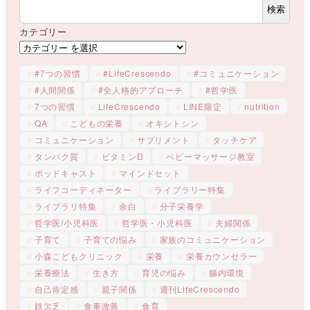
検索
カテゴリー
#7つの習慣
#LifeCrescendo
#コミュニケーション
#人間関係
#全人格的アプローチ
#哲学医
7つの習慣
LifeCrescendo
LINE限定
nutrition
QA
こどもの栄養
オキシトシン
コミュニケーション
サプリメント
タッチケア
タンパク質
ビタミンD
ベビーマッサージ教室
ポッドキャスト
マインドセット
ライフコーディネーター
ライブラリー特集
ライブラリ特集
余白
分子栄養学
哲学医/小児科医
哲学医・小児科医
夫婦関係
子育て
子育ての悩み
家族のコミュニケーション
小森こどもクリニック
栄養
栄養カウンセラー
栄養療法
生き方
育児の悩み
腸内環境
自己肯定感
親子関係
週刊LifeCrescendo
鉄欠乏
食事改善
食育