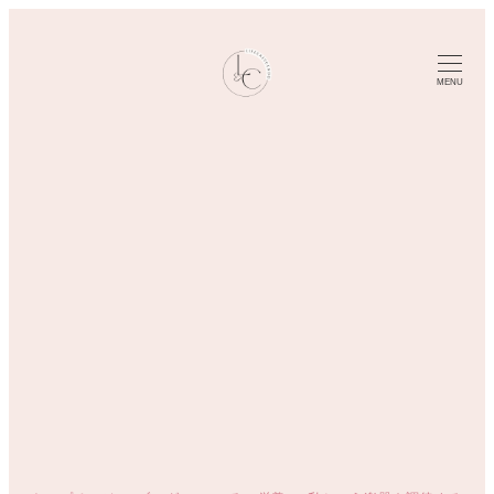
メ
イ
ン
MENU
コ
ン
テ
ン
ツ
へ
移
動