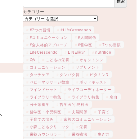
検索
！
カテゴリー
#7つの習慣
#LifeCrescendo
#コミュニケーション
#人間関係
#全人格的アプローチ
#哲学医
7つの習慣
LifeCrescendo
LINE限定
nutrition
QA
こどもの栄養
オキシトシン
コミュニケーション
サプリメント
タッチケア
タンパク質
ビタミンD
ベビーマッサージ教室
ポッドキャスト
マインドセット
ライフコーディネーター
ライブラリー特集
ライブラリ特集
余白
分子栄養学
哲学医/小児科医
哲学医・小児科医
夫婦関係
子育て
人
子育ての悩み
家族のコミュニケーション
小森こどもクリニック
栄養
栄養カウンセラー
栄養療法
生き方
。