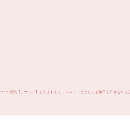
７つの習慣【シナジー】が生まれるチャンス！ どうしても相手が許せないと