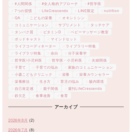
#人間関係
#全人格的アプローチ
#哲学医
7つの習慣
LifeCrescendo
LINE限定
nutrition
QA
こどもの栄養
オキシトシン
コミュニケーション
サプリメント
タッチケア
タンパク質
ビタミンD
ベビーマッサージ教室
ポッドキャスト
マインドセット
ライフコーディネーター
ライブラリー特集
ライブラリ特集
余白
分子栄養学
哲学医/小児科医
哲学医・小児科医
夫婦関係
子育て
子育ての悩み
家族のコミュニケーション
小森こどもクリニック
栄養
栄養カウンセラー
栄養療法
生き方
育児の悩み
腸内環境
自己肯定感
親子関係
週刊LifeCrescendo
鉄欠乏
食事改善
食育
アーカイブ
2026年8月
(2)
2026年7月
(8)