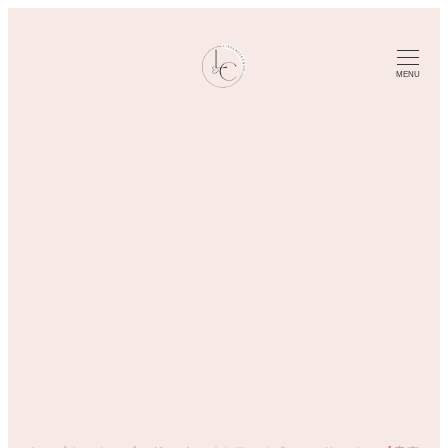
メ
イ
ン
MENU
コ
ン
テ
ン
ツ
へ
移
動