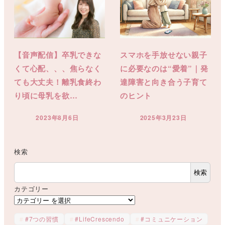
【音声配信】卒乳できな
スマホを手放せない親子
くて心配、、、焦らなく
に必要なのは“愛着”｜発
ても大丈夫！離乳食終わ
達障害と向き合う子育て
り頃に母乳を欲…
のヒント
2023年8月6日
2025年3月23日
投稿日
投稿日
検索
検索
カテゴリー
#7つの習慣
#LifeCrescendo
#コミュニケーション