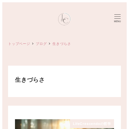
メ
イ
ン
MENU
コ
ン
トップページ
ブログ
生きづらさ
テ
ン
ツ
へ
移
生きづらさ
動
LifeCrescendoの哲学