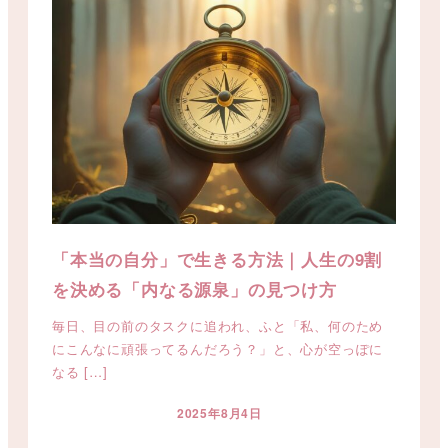
「本当の自分」で生きる方法｜人生の9割
を決める「内なる源泉」の見つけ方
毎日、目の前のタスクに追われ、ふと「私、何のため
にこんなに頑張ってるんだろう？」と、心が空っぽに
なる […]
2025年8月4日
投稿日