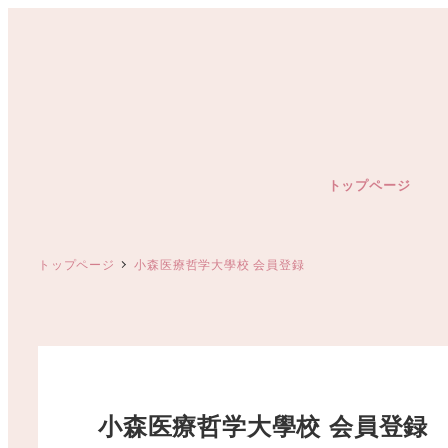
メ
イ
ン
コ
ン
テ
ン
トップページ
ツ
へ
移
トップページ
小森医療哲学大學校 会員登録
動
小森医療哲学大學校 会員登録